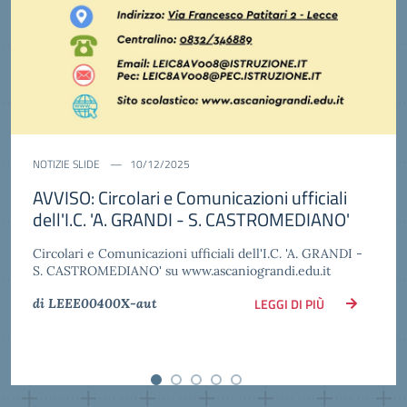
NOTIZIE SLIDE
03/12/2025
Concerto di Natale Classi Quarte Scuola
Primaria_Mercoledì 17.12.25
Concerto di Natale Classi Quarte Scuola
Primaria_Mercoledì 17.12.25 ore 17.00 c/o la Parrocchia di
San Bernardino Realino a Lecce
LEGGI DI PIÙ
di LEEE00400X-aut